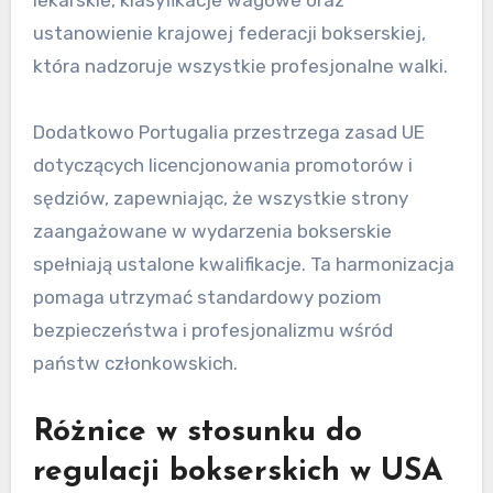
bokserskimi UE
Regulacje bokserskie w Portugalii są w dużej
mierze zgodne z wytycznymi UE, koncentrując
się na bezpieczeństwie zawodników i uczciwej
rywalizacji. Obejmuje to obowiązkowe badania
lekarskie, klasyfikacje wagowe oraz
ustanowienie krajowej federacji bokserskiej,
która nadzoruje wszystkie profesjonalne walki.
Dodatkowo Portugalia przestrzega zasad UE
dotyczących licencjonowania promotorów i
sędziów, zapewniając, że wszystkie strony
zaangażowane w wydarzenia bokserskie
spełniają ustalone kwalifikacje. Ta harmonizacja
pomaga utrzymać standardowy poziom