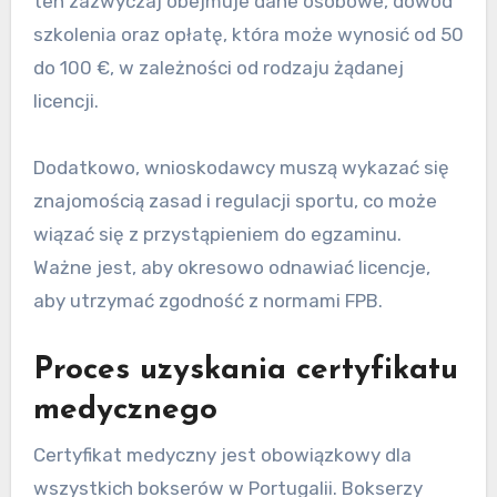
określone kroki proceduralne, w tym uzyskanie
niezbędnych licencji, zabezpieczenie
certyfikatów medycznych oraz rejestrację
wydarzeń. Przestrzeganie tych wytycznych
zapewnia bezpieczeństwo i legalność w sporcie.
Kroki do uzyskania licencji
bokserskiej
Aby uzyskać licencję bokserską w Portugalii,
wnioskodawcy muszą złożyć formalny wniosek
do Portugalskiej Federacji Boksu (FPB). Wniosek
ten zazwyczaj obejmuje dane osobowe, dowód
szkolenia oraz opłatę, która może wynosić od 50
do 100 €, w zależności od rodzaju żądanej
licencji.