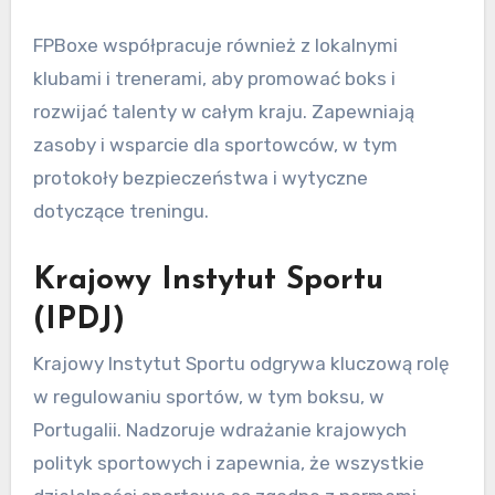
Jakie organizacje
nadzorują regulacje
bokserskie w Portugalii?
W Portugalii regulacje bokserskie są głównie
nadzorowane przez Portugalską Federację
Boksu (FPBoxe) oraz Krajowy Instytut Sportu
(IPDJ). Organizacje te ustalają zasady,
zapewniają zgodność i promują sport na różnych
poziomach.