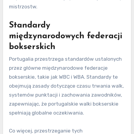
Kolejną istotną różnicą jest podejście do
kategorii wagowych i tytułów mistrzowskich. W
USA wiele organów sankcjonujących może
tworzyć nakładające się tytuły, podczas gdy
Portugalia zazwyczaj uznaje mniej organizacji,
co prowadzi do bardziej uproszczonej struktury
mistrzostw.
Standardy
międzynarodowych federacji
bokserskich
Portugalia przestrzega standardów ustalonych
przez główne międzynarodowe federacje
bokserskie, takie jak WBC i WBA. Standardy te