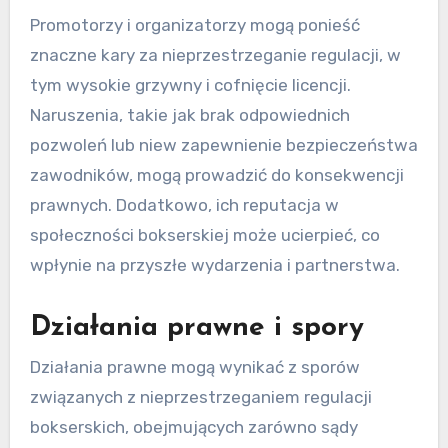
powagi naruszenia i tego, czy dotyczy ono
bokserów, promotorów, czy organizatorów.
Grzywny i sankcje dla
bokserów
Bokserzy, którzy nie przestrzegają regulacji,
mogą zostać ukarani grzywnami, które mogą
wynosić od setek do tysięcy euro, w zależności
od wykroczenia. Do powszechnych naruszeń
należy niewypełnienie wymagań medycznych
lub angażowanie się w niesportowe
zachowanie. Sankcje mogą również obejmować
tymczasowe zawieszenia w rywalizacji, co
wpływa na karierę i zarobki boksera.