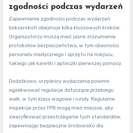
najmniej 30 dni przed wydarzeniem. Wniosek ten
powinien zawierać szczegóły takie jak data,
miejsce i uczestniczący bokserzy, wraz z
wymaganą opłatą rejestracyjną.
Promotorzy muszą również zapewnić, że
wszyscy bokserzy mają ważne licencje i
certyfikaty medyczne. FPB przeanalizuje
wniosek pod kątem zgodności z regulacjami
przed udzieleniem zgody na walkę.
Kroki w celu zapewnienia
zgodności podczas wydarzeń
Zapewnienie zgodności podczas wydarzeń
bokserskich obejmuje kilka kluczowych kroków.