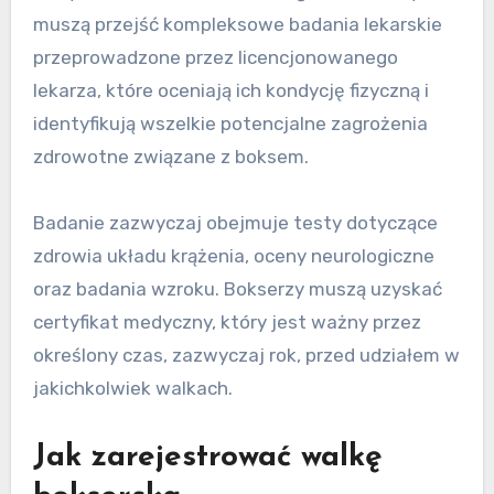
Dodatkowo, wnioskodawcy muszą wykazać się
znajomością zasad i regulacji sportu, co może
wiązać się z przystąpieniem do egzaminu.
Ważne jest, aby okresowo odnawiać licencje,
aby utrzymać zgodność z normami FPB.
Proces uzyskania certyfikatu
medycznego
Certyfikat medyczny jest obowiązkowy dla
wszystkich bokserów w Portugalii. Bokserzy
muszą przejść kompleksowe badania lekarskie
przeprowadzone przez licencjonowanego
lekarza, które oceniają ich kondycję fizyczną i