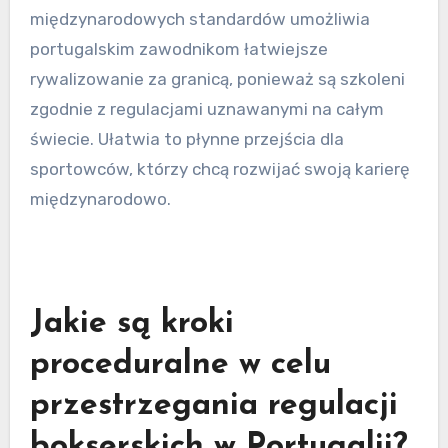
obejmują zasady dotyczące czasu trwania walk,
systemów punktacji i zachowania zawodników,
zapewniając, że portugalskie walki bokserskie
spełniają globalne oczekiwania.
Co więcej, przestrzeganie tych
międzynarodowych standardów umożliwia
portugalskim zawodnikom łatwiejsze
rywalizowanie za granicą, ponieważ są szkoleni
zgodnie z regulacjami uznawanymi na całym
świecie. Ułatwia to płynne przejścia dla
sportowców, którzy chcą rozwijać swoją karierę
międzynarodowo.