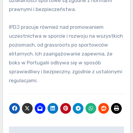
Portugalska Federacja
Boksu (FPBoxe)
Portugalska Federacja Boksu jest głównym
organem zarządzającym sportem bokserskim w
Portugalii. Odpowiada za organizację zawodów,
programów szkoleniowych oraz zapewnienie, że
wszystkie działania bokserskie są zgodne z
krajowymi i międzynarodowymi standardami.
FPBoxe współpracuje również z lokalnymi
klubami i trenerami, aby promować boks i
rozwijać talenty w całym kraju. Zapewniają
zasoby i wsparcie dla sportowców, w tym
protokoły bezpieczeństwa i wytyczne
dotyczące treningu.