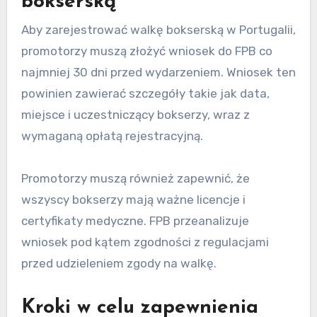
identyfikują wszelkie potencjalne zagrożenia
zdrowotne związane z boksem.
Badanie zazwyczaj obejmuje testy dotyczące
zdrowia układu krążenia, oceny neurologiczne
oraz badania wzroku. Bokserzy muszą uzyskać
certyfikat medyczny, który jest ważny przez
określony czas, zazwyczaj rok, przed udziałem w
jakichkolwiek walkach.
Jak zarejestrować walkę
bokserską
Aby zarejestrować walkę bokserską w Portugalii,
promotorzy muszą złożyć wniosek do FPB co