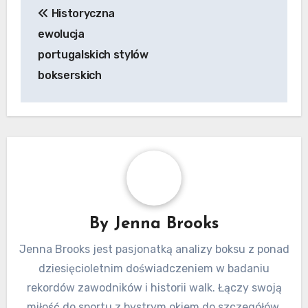
Krajowy Instytut Sportu
(IPDJ)
Krajowy Instytut Sportu odgrywa kluczową rolę
w regulowaniu sportów, w tym boksu, w
Portugalii. Nadzoruje wdrażanie krajowych
polityk sportowych i zapewnia, że wszystkie
działalności sportowe są zgodne z normami
prawnymi i bezpieczeństwa.
IPDJ pracuje również nad promowaniem
uczestnictwa w sporcie i rozwoju na wszystkich
poziomach, od grassroots po sportowców
elitarnych. Ich zaangażowanie zapewnia, że