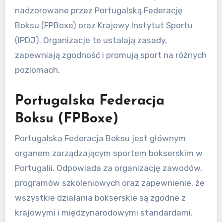
związanych z nieprzestrzeganiem regulacji
bokserskich, obejmujących zarówno sądy
cywilne, jak i administracyjne. Bokserzy,
promotorzy lub organizatorzy mogą domagać
się odszkodowania lub nakazów, jeśli uważają,
że ich prawa zostały naruszone. Ważne jest, aby
wszystkie strony utrzymywały jasne umowy i
przestrzegały regulacji, aby zminimalizować
ryzyko sporów prawnych.