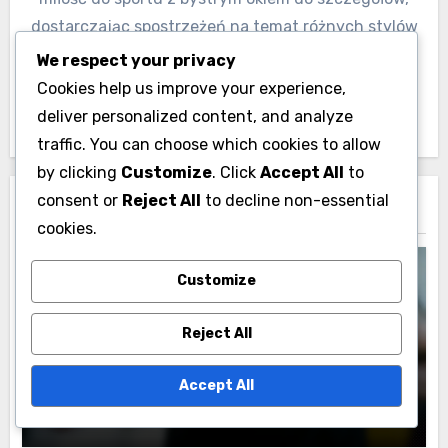
boks w Portugalii odbywa się w sposób
sprawiedliwy i bezpieczny, zgodnie z ustalonymi
We respect your privacy
regulacjami.
Cookies help us improve your experience,
deliver personalized content, and analyze
traffic. You can choose which cookies to allow
by clicking
Customize
. Click
Accept All
to
consent or
Reject All
to decline non-essential
cookies.
Post
Historyczna
navigation
Customize
ewolucja
portugalskich stylów
Reject All
bokserskich
Accept All