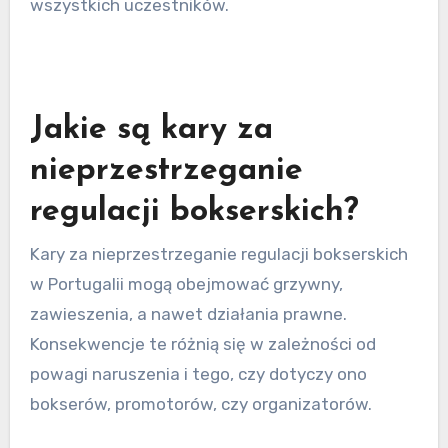
Organizatorzy muszą mieć jasne zrozumienie
protokołów bezpieczeństwa, w tym obecności
personelu medycznego i sprzętu na miejscu,
takiego jak karetki i apteczki pierwszej pomocy.
Dodatkowo, urzędnicy wydarzenia powinni
egzekwować regulacje dotyczące przebiegu
walk, w tym klasy wagowe i rundy. Regularne
inspekcje przez FPB mogą mieć miejsce, aby
zweryfikować przestrzeganie tych standardów,
zapewniając bezpieczne środowisko dla
wszystkich uczestników.