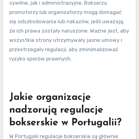
Konsekwencje dla
promotorów i organizatorów
Promotorzy i organizatorzy mogą ponieść
znaczne kary za nieprzestrzeganie regulacji, w
tym wysokie grzywny i cofnięcie licencji.
Naruszenia, takie jak brak odpowiednich
pozwoleń lub niew zapewnienie bezpieczeństwa
zawodników, mogą prowadzić do konsekwencji
prawnych. Dodatkowo, ich reputacja w
społeczności bokserskiej może ucierpieć, co
wpłynie na przyszłe wydarzenia i partnerstwa.
Działania prawne i spory
Działania prawne mogą wynikać z sporów