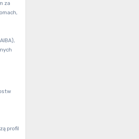
m za
iomach,
AIBA),
lnych
zostw
ą profil