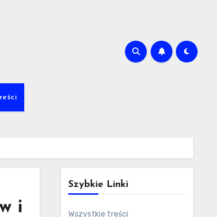
m
reści
Szybkie Linki
w i
Wszystkie treści