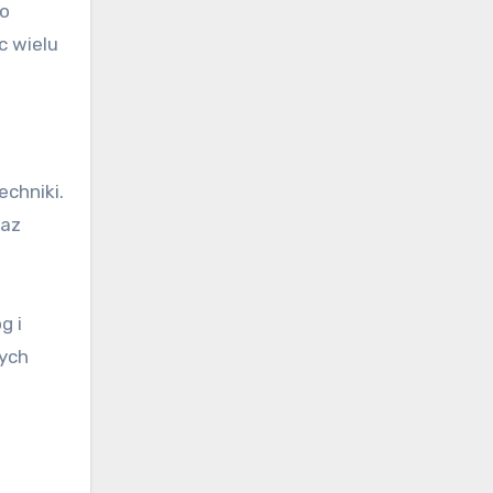
co
c wielu
echniki.
raz
g i
nych