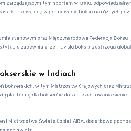
anem zarządzającym tym sportem w kraju, odpowiedzialny
grywa kluczową rolę w promowaniu boksu na różnych poz
ziomie stanowym oraz Międzynarodowa Federacja Boksu (
tytucje zapewniają, że indyjski boks przestrzega globa
okserskie w Indiach
eń bokserskich, w tym Mistrzostw Krajowych oraz Mistr
wią platformę dla bokserów do zaprezentowania swoich
en i Mistrzostwa Świata Kobiet AIBA, dodatkowo podnosz
 całego świata.