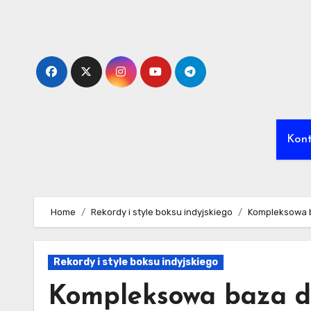
Skip
to
content
Kon
Home
Rekordy i style boksu indyjskiego
Kompleksowa b
Rekordy i style boksu indyjskiego
Kompleksowa baza da