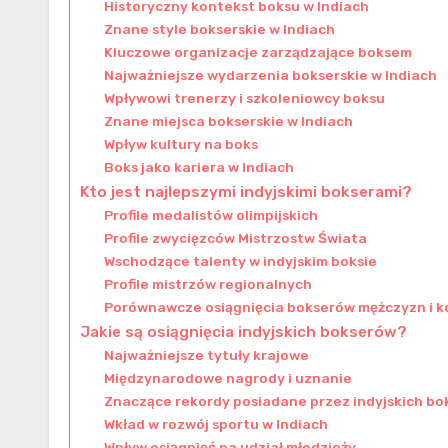
Historyczny kontekst boksu w Indiach
Znane style bokserskie w Indiach
Kluczowe organizacje zarządzające boksem
Najważniejsze wydarzenia bokserskie w Indiach
Wpływowi trenerzy i szkoleniowcy boksu
Znane miejsca bokserskie w Indiach
Wpływ kultury na boks
Boks jako kariera w Indiach
Kto jest najlepszymi indyjskimi bokserami?
Profile medalistów olimpijskich
Profile zwycięzców Mistrzostw Świata
Wschodzące talenty w indyjskim boksie
Profile mistrzów regionalnych
Porównawcze osiągnięcia bokserów mężczyzn i k
Jakie są osiągnięcia indyjskich bokserów?
Najważniejsze tytuły krajowe
Międzynarodowe nagrody i uznanie
Znaczące rekordy posiadane przez indyjskich b
Wkład w rozwój sportu w Indiach
Wpływ osiągnięć na udział młodzieży