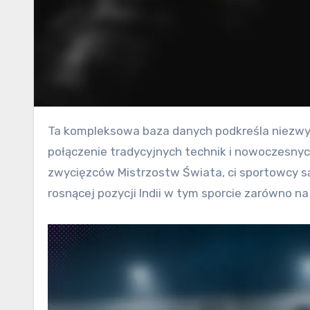
Ta kompleksowa baza danych podkreśla niezwykłe osiągnięcia indyjskich bokserów, prezentując ich unikalne
połączenie tradycyjnych technik i nowoczesny
zwycięzców Mistrzostw Świata, ci sportowcy są
rosnącej pozycji Indii w tym sporcie zarówno na