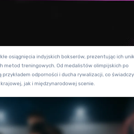
ch metod treningowych. Od medalistów olimpijskich po
 przykładem odporności i ducha rywalizacji, co świadczy
 krajowej, jak i międzynarodowej scenie.