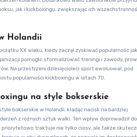
boksu, jak i kickboxingu, zwiększając ich wszechstronno
w Holandii
początku XX wieku, kiedy zaczął zyskiwać popularność ja
anizacji pomogło sformalizować treningi i zawody, pro
ów. Na przestrzeni dziesięcioleci sport ewoluował, pod
tu popularności kickboxingu w latach 70.
oxingu na style bokserskie
yle bokserskie w Holandii, kładąc nacisk na bardziej
uderzeń z różnych sztuk walki. Ten wpływ doprowadził do
priorytetowo traktuje nie tylko ciosy, ale także skutec
ów trenuje w obu dyscyplinach, co pozwala im dostosowa