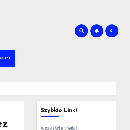
m
reści
Szybkie Linki
ez
Wszystkie treści