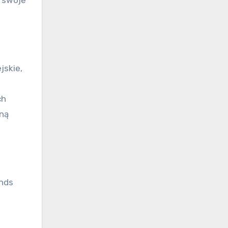
jskie,
ch
lną
ands