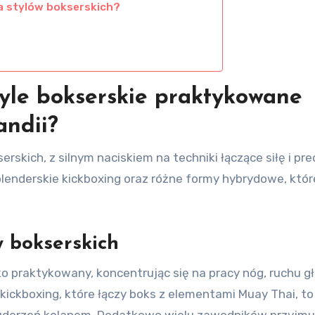
a stylów bokserskich?
tyle bokserskie praktykowane
andii?
rskich, z silnym naciskiem na techniki łączące siłę i pre
olenderskie kickboxing oraz różne formy hybrydowe, któr
w bokserskich
ko praktykowany, koncentrując się na pracy nóg, ruchu gł
ickboxing, które łączy boks z elementami Muay Thai, to
i uderzeń kolanem. Dodatkowo wielu zawodników przyjmuj