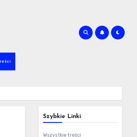
m
reści
Szybkie Linki
Wszystkie treści