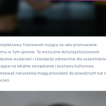
izmu w tym sporcie. Te wytyczne dotyczą kluczowych
rdzanie wydarzeń i standardy zdrowotne dla uczestników
ające na lokalne zarządzanie i postawy kulturowe.
 ponieważ naruszenia mogą prowadzić do poważnych kar d
rzeń.