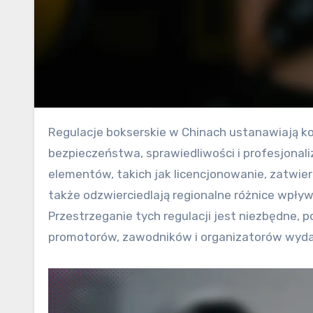
Regulacje bokserskie w Chinach ustanawiają kompleksowy framework mający na celu promowanie
bezpieczeństwa, sprawiedliwości i profesjonal
elementów, takich jak licencjonowanie, zatwie
także odzwierciedlają regionalne różnice wpływ
Przestrzeganie tych regulacji jest niezbędne,
promotorów, zawodników i organizatorów wyda