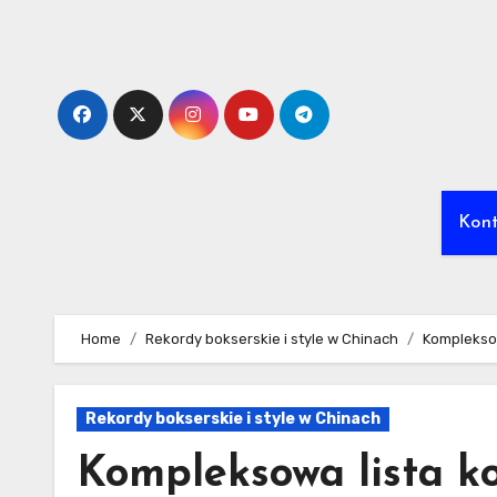
Skip
to
content
Kon
Home
Rekordy bokserskie i style w Chinach
Kompleksow
Rekordy bokserskie i style w Chinach
Kompleksowa lista k