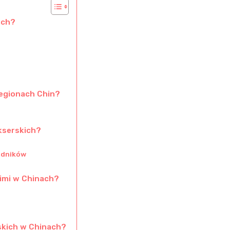
ach?
regionach Chin?
okserskich?
odników
imi w Chinach?
skich w Chinach?