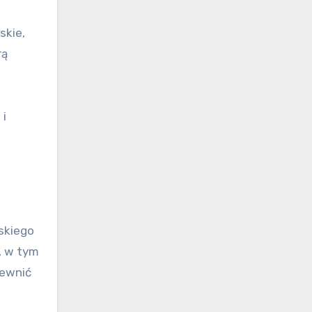
skie,
rą
 i
skiego
, w tym
pewnić