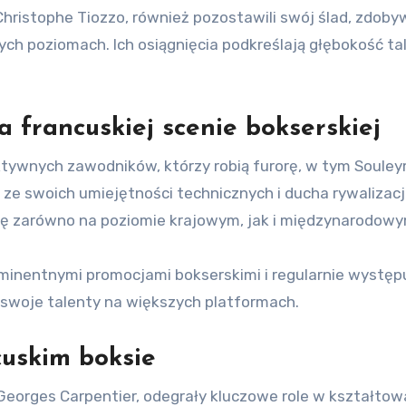
Christophe Tiozzo, również pozostawili swój ślad, zdoby
zych poziomach. Ich osiągnięcia podkreślają głębokość t
 francuskiej scenie bokserskiej
ktywnych zawodników, którzy robią furorę, w tym Soule
ą ze swoich umiejętności technicznych i ducha rywalizacji
kę zarówno na poziomie krajowym, jak i międzynarodowy
minentnymi promocjami bokserskimi i regularnie występ
 swoje talenty na większych platformach.
cuskim boksie
i Georges Carpentier, odegrały kluczowe role w kształtow