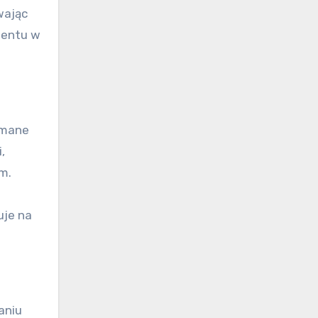
wając
alentu w
ymane
,
m.
uje na
aniu