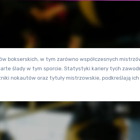
arte ślady w tym sporcie. Statystyki kariery tych zawod
niki nokautów oraz tytuły mistrzowskie, podkreślają ich