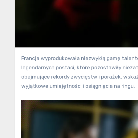
Francja wyprodukowała niezwykłą gamę talentów bokserskich, w tym zarówno współczesnych mistrzów, jak i
legendarnych postaci, które pozostawiły niezat
obejmujące rekordy zwycięstw i porażek, wskaź
wyjątkowe umiejętności i osiągnięcia na ringu.