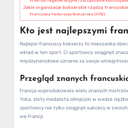
Praktyki regeneracyjne i zarządzanie kontuzjam
Jakie organizacje bokserskie rządzą francusk
Francuska Federacja Bokserska (FFB)
Kto jest najlepszymi fra
Najlepsi francuscy bokserzy to mieszanka obecn
wkład w ten sport. Ci sportowcy osiągnęli zna
międzynarodowe uznanie za swoje umiejętności 
Przegląd znanych francuski
Francja wyprodukowała wielu znanych mistrzów
Yoka, złoty medalista olimpijski w wadze ciężki
sportowcy nie tylko osiągnęli sukcesy w swoich
we Francji.