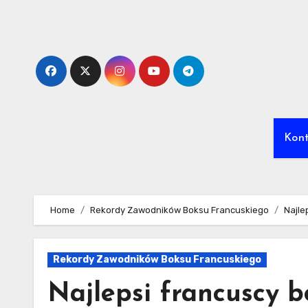
Skip
to
content
Kon
Home
Rekordy Zawodników Boksu Francuskiego
Najle
Rekordy Zawodników Boksu Francuskiego
Najlepsi francuscy bo