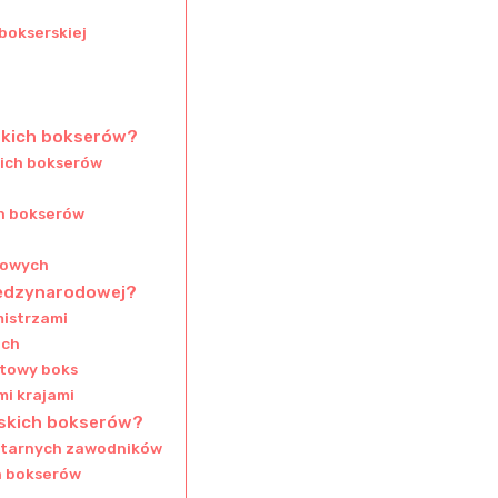
bokserskiej
uskich bokserów?
kich bokserów
ch bokserów
gowych
iędzynarodowej?
mistrzami
ach
atowy boks
mi krajami
uskich bokserów?
litarnych zawodników
ch bokserów