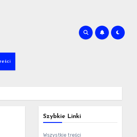
m
reści
Szybkie Linki
Wszystkie treści