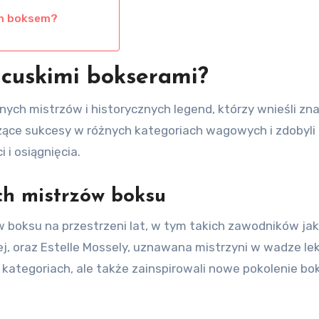
i
im boksem?
ncuskimi bokserami?
ych mistrzów i historycznych legend, którzy wnieśli zn
czące sukcesy w różnych kategoriach wagowych i zdobyli
i osiągnięcia.
ch mistrzów boksu
 boksu na przestrzeni lat, w tym takich zawodników jak
ej, oraz Estelle Mossely, uznawana mistrzyni w wadze lekk
 kategoriach, ale także zainspirowali nowe pokolenie b