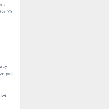
rem
ątku XX
órzy
rzegani
nowi