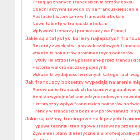
Przegląd znanych francuskich mistrzów boksu
Obecni aktywni zawodnicy na francuskiej scenie 
Postacie historyczne w francuskim boksie
Nowe talenty w francuskim boksie
Wpływowi trenerzy i promotorzy we Francji
Jakie są statystyki kariery najlepszych franc
Rekordy zwycięstw i porażek czołowych francus
Wskaźniki nokautów prominentnych bokserów
Tytuły i mistrzostwa posiadane przez francuski
Historia walk i znaczące pojedynki
Wskaźniki wydajności w różnych kategoriach wa
Jak francuscy bokserzy wypadają na arenie m
Porównanie francuskich bokserów z globalnymi 
Analiza wydajności w międzynarodowych zawod
Historyczny wpływ francuskich bokserów na świ
Trendy w francuskim boksie w porównaniu z inny
Jakie są reżimy treningowe najlepszych franc
Typowe techniki treningowe stosowane przez e
Żywienie i plany dietetyczne dla profesjonalny